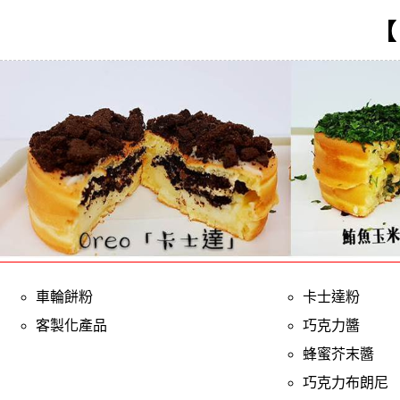
【
車輪餅粉
卡士達粉
客製化產品
巧克力醬
蜂蜜芥末醬
巧克力布朗尼