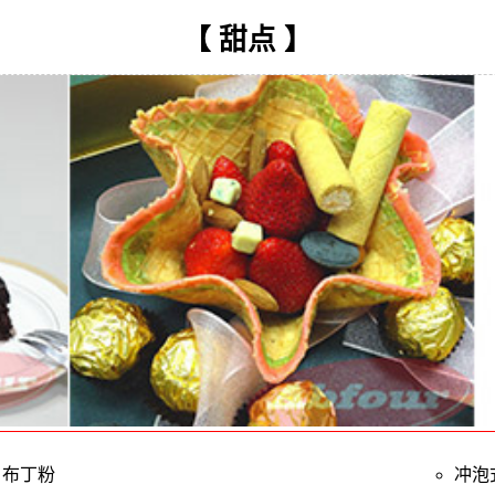
【 甜点 】
布丁粉
冲泡