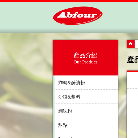
產品介紹
產
Our Product
炸粉&醃漬粉
沙拉&醬料
調味粉
甜點