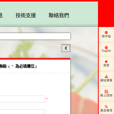
息
技術支援
聯絡我們
简中版
English
首頁
! (
*
為必填欄位.)
網站導覽
線上諮詢
*
產品搜尋