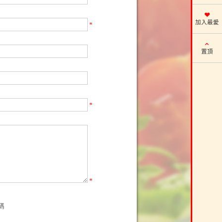
加入最愛
*
置頂
*
*
碼