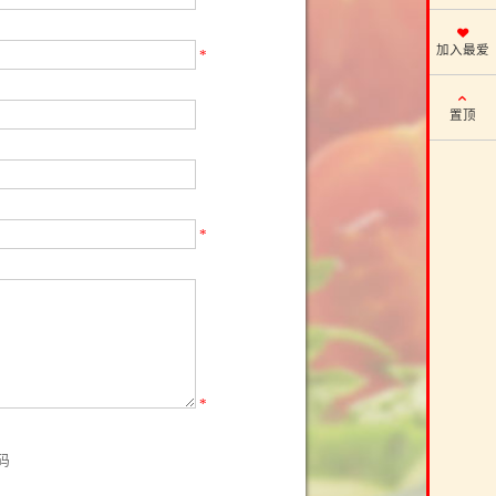
加入最爱
*
置顶
*
*
码