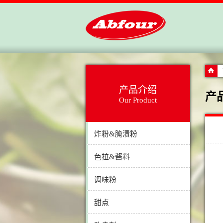
产品介绍
产
Our Product
炸粉&腌渍粉
色拉&酱料
调味粉
甜点