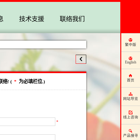
息
技术支援
联络我们
繁中版
English
首页
! (
*
为必填栏位.)
网站导览
线上咨询
*
产品搜寻