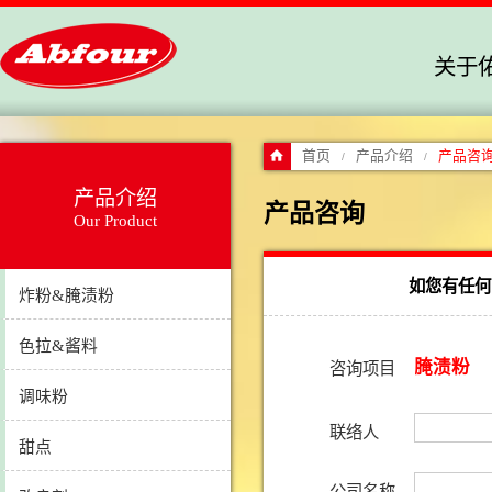
关于
首页
产品介绍
产品咨
/
/
产品介绍
产品咨询
Our Product
如您有任何
炸粉&腌渍粉
色拉&酱料
腌渍粉
咨询项目
调味粉
联络人
甜点
公司名称